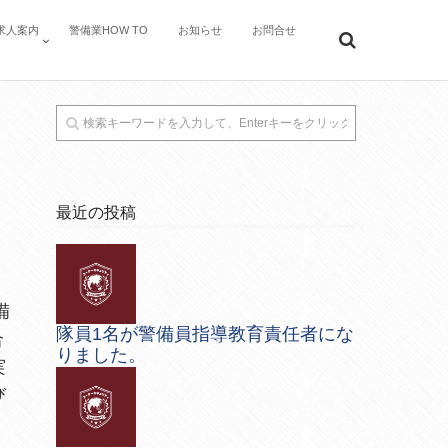
求人案内
警備業HOW TO
お知らせ
お問合せ
最近の投稿
備
隊員1名が警備員指導教育責任者にな
合
りました。
実
び