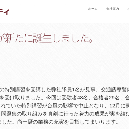
ホーム
会社案内
が新たに誕生しました。
8,9日の特別講習を受講した弊社隊員1名が見事、交通誘導警
を受け取りました。今回は受験者48名、合格者29名、
予定されていた特別講習が台風の影響で中止となり、12月に
、問題集の取り組みを真剣に行った努力の成果が実を結
ました。尚一層の業務の充実を目指してまいります。