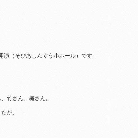
3時開演（そぴあしんぐう小ホール）です。
ん、竹さん、梅さん。
したが、