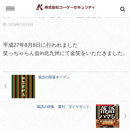
笑っちゃらん会in北九州にて金笑受賞!
2016年7月13日
ホーム
平成27年8月8日に行われました
笑っちゃらん会in北九州にて金笑をいただきました。
会社案内
落語の部屋オープン
求人案内
落語の特集 週刊「ダイヤモンド」
社内の声
募集要項